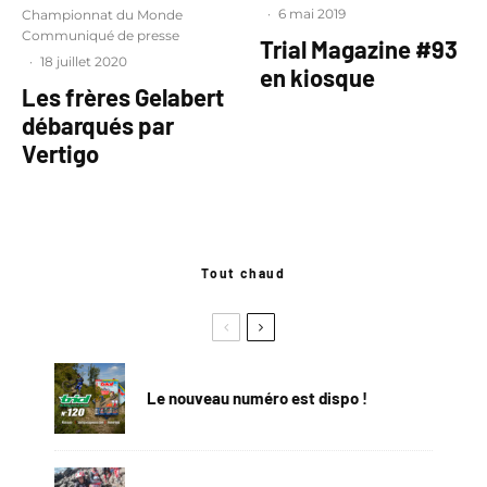
·
6 mai 2019
Championnat du Monde
Communiqué de presse
Trial Magazine #93
·
18 juillet 2020
en kiosque
Les frères Gelabert
débarqués par
Vertigo
Tout chaud
Le nouveau numéro est dispo !