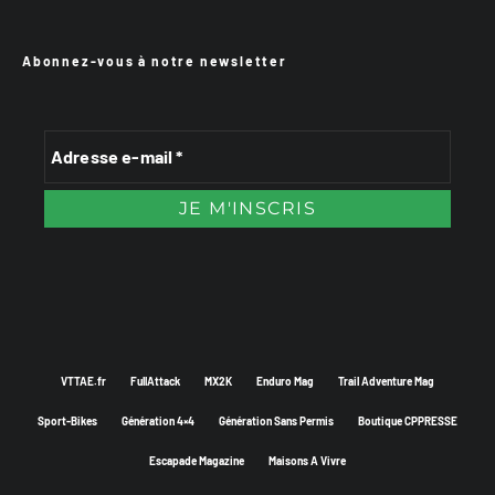
Abonnez-vous à notre newsletter
VTTAE.fr
FullAttack
MX2K
Enduro Mag
Trail Adventure Mag
Sport-Bikes
Génération 4×4
Génération Sans Permis
Boutique CPPRESSE
Escapade Magazine
Maisons A Vivre