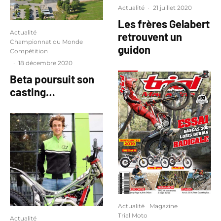
Actualité
·
21 juillet 2020
Les frères Gelabert
Actualité
retrouvent un
Championnat du Monde
guidon
Compétition
·
18 décembre 2020
Beta poursuit son
casting…
Actualité
Magazine
Trial Moto
Actualité