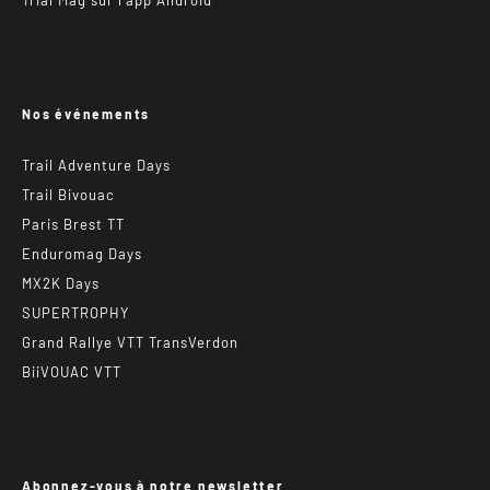
Trial Mag sur l’app Android
Nos événements
Trail Adventure Days
Trail Bivouac
Paris Brest TT
Enduromag Days
MX2K Days
SUPERTROPHY
Grand Rallye VTT TransVerdon
BiiVOUAC VTT
Abonnez-vous à notre newsletter