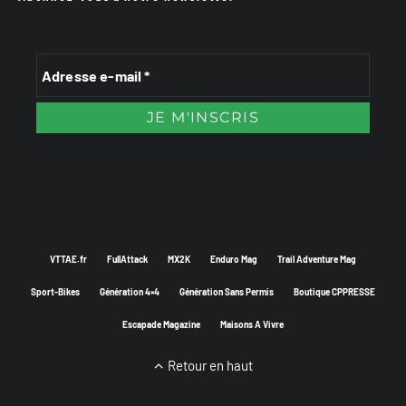
VTTAE.fr
FullAttack
MX2K
Enduro Mag
Trail Adventure Mag
Sport-Bikes
Génération 4×4
Génération Sans Permis
Boutique CPPRESSE
Escapade Magazine
Maisons A Vivre
Retour en haut