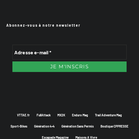
Abonnez-vous à notre newsletter
VTTAE.fr
FullAttack
MX2K
Enduro Mag
Trail Adventure Mag
Sport-Bikes
Génération 4×4
Génération Sans Permis
Boutique CPPRESSE
Escapade Magazine
Maisons A Vivre