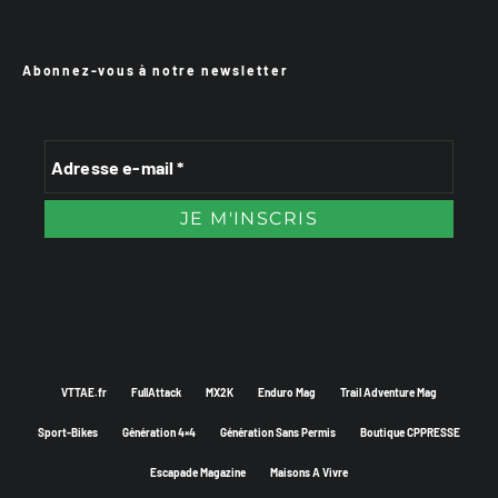
Abonnez-vous à notre newsletter
VTTAE.fr
FullAttack
MX2K
Enduro Mag
Trail Adventure Mag
Sport-Bikes
Génération 4×4
Génération Sans Permis
Boutique CPPRESSE
Escapade Magazine
Maisons A Vivre