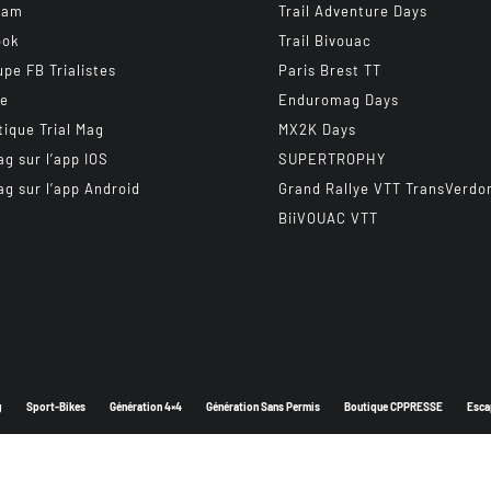
ram
Trail Adventure Days
ook
Trail Bivouac
upe FB Trialistes
Paris Brest TT
be
Enduromag Days
tique Trial Mag
MX2K Days
ag sur l’app IOS
SUPERTROPHY
ag sur l’app Android
Grand Rallye VTT TransVerdo
BiiVOUAC VTT
g
Sport-Bikes
Génération 4×4
Génération Sans Permis
Boutique CPPRESSE
Esca
Depuis 2003 - Un magazine du
Groupe CPPRESSE