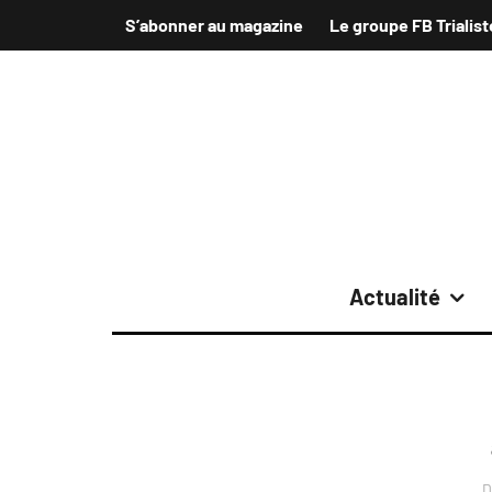
S’abonner au magazine
Le groupe FB Trialist
Actualité
D