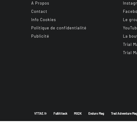
A Propos
Instag
Contact
Faceb
Info Cookies
Le gro
Politique de confidentialité
YouTu
Publicité
La bou
Trial M
Trial M
VTTAE.fr
FullAttack
MX2K
Enduro Mag
Trail Adventure Ma