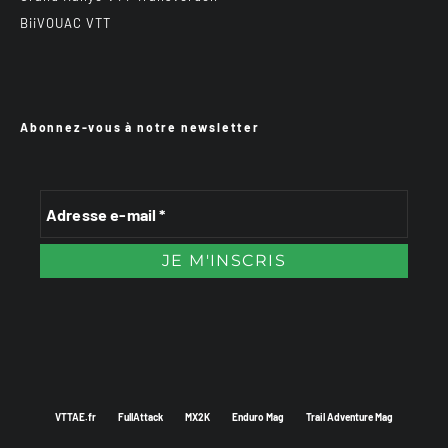
BiiVOUAC VTT
Abonnez-vous à notre newsletter
VTTAE.fr
FullAttack
MX2K
Enduro Mag
Trail Adventure Mag