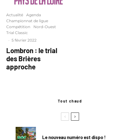
Actualité
Agenda
Championnat de ligue
Compétition
Nord-Ouest
Trial Classic
·
5 février 2022
Lombron : le trial
des Brières
approche
Tout chaud
Le nouveau numéro est dispo !