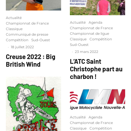
Actualité
Actualité
Agenda
Championnat de France
Championnat de France
Classique
Championnat de ligue
Communiqué de presse
Classique
Compétition
Compétition
Sud-Ouest
Sud-Ouest
·
18 juillet 2022
·
23 mars 2022
Creuse 2022 : Big
L’ATC Saint
British Wind
Christophe part au
charbon !
Actualité
Agenda
Championnat de France
Classique
Compétition