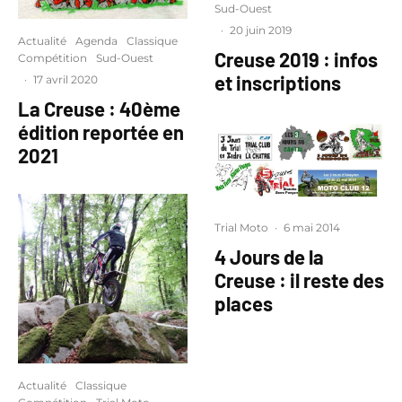
Sud-Ouest
·
20 juin 2019
Actualité
Agenda
Classique
Creuse 2019 : infos
Compétition
Sud-Ouest
et inscriptions
·
17 avril 2020
La Creuse : 40ème
édition reportée en
2021
Trial Moto
·
6 mai 2014
4 Jours de la
Creuse : il reste des
places
Actualité
Classique