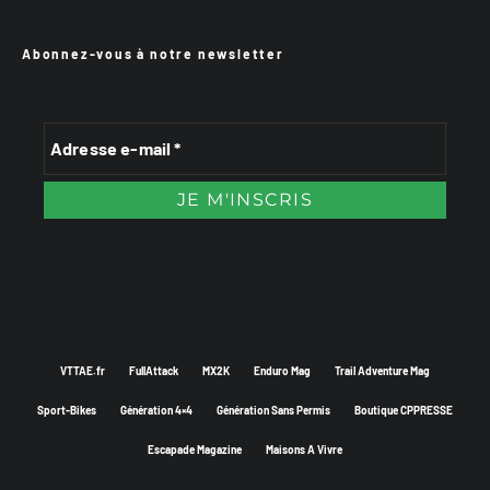
Abonnez-vous à notre newsletter
VTTAE.fr
FullAttack
MX2K
Enduro Mag
Trail Adventure Mag
Sport-Bikes
Génération 4×4
Génération Sans Permis
Boutique CPPRESSE
Escapade Magazine
Maisons A Vivre