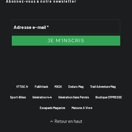
Abonnez-vous à notre newsletter
VTTAE.fr
FullAttack
MX2K
Enduro Mag
Trail Adventure Mag
Sport-Bikes
Génération 4×4
Génération Sans Permis
Boutique CPPRESSE
Escapade Magazine
Maisons A Vivre
Retour en haut