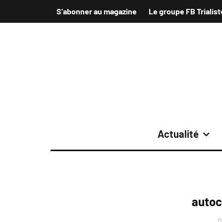
S’abonner au magazine
Le groupe FB Trialist
Actualité
autoco
D