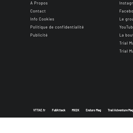
A Propos
Instag
Contact
Faceb
Info Cookies
Le gro
Politique de confidentialité
YouTu
Publicité
La bou
Trial M
Trial M
VTTAE.fr
FullAttack
MX2K
Enduro Mag
Trail Adventure Ma