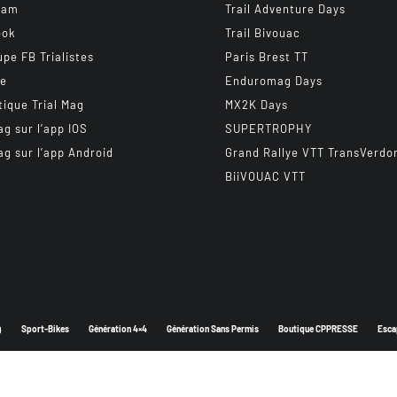
ram
Trail Adventure Days
ook
Trail Bivouac
upe FB Trialistes
Paris Brest TT
be
Enduromag Days
tique Trial Mag
MX2K Days
ag sur l’app IOS
SUPERTROPHY
ag sur l’app Android
Grand Rallye VTT TransVerdo
BiiVOUAC VTT
g
Sport-Bikes
Génération 4×4
Génération Sans Permis
Boutique CPPRESSE
Esca
Depuis 2003 - Un magazine du
Groupe CPPRESSE