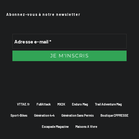
Abonnez-vous à notre newsletter
VTTAE.fr
FullAttack
MX2K
Enduro Mag
Trail Adventure Mag
Sport-Bikes
Génération 4×4
Génération Sans Permis
Boutique CPPRESSE
Escapade Magazine
Maisons A Vivre