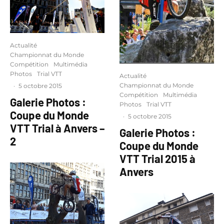
Actualité
Championnat du Monde
Compétition
Multimédia
Photos
Trial VTT
Actualité
Championnat du Monde
·
5 octobre 2015
Compétition
Multimédia
Galerie Photos :
Photos
Trial VTT
Coupe du Monde
·
5 octobre 2015
VTT Trial à Anvers –
Galerie Photos :
2
Coupe du Monde
VTT Trial 2015 à
Anvers