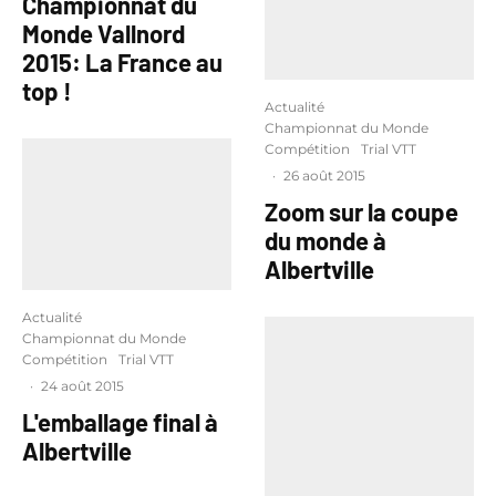
Championnat du
Monde Vallnord
2015: La France au
top !
Actualité
Championnat du Monde
Compétition
Trial VTT
·
26 août 2015
Zoom sur la coupe
du monde à
Albertville
Actualité
Championnat du Monde
Compétition
Trial VTT
·
24 août 2015
L'emballage final à
Albertville