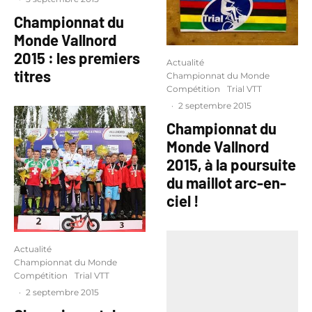
Championnat du
Monde Vallnord
2015 : les premiers
Actualité
titres
Championnat du Monde
Compétition
Trial VTT
·
2 septembre 2015
Championnat du
Monde Vallnord
2015, à la poursuite
du maillot arc-en-
ciel !
Actualité
Championnat du Monde
Compétition
Trial VTT
·
2 septembre 2015