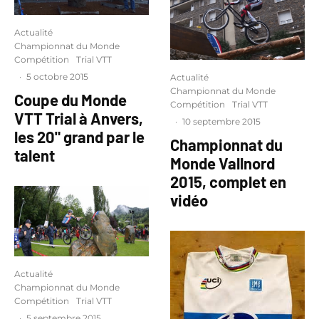
Actualité
Championnat du Monde
Compétition
Trial VTT
·
5 octobre 2015
Actualité
Championnat du Monde
Coupe du Monde
Compétition
Trial VTT
VTT Trial à Anvers,
·
10 septembre 2015
les 20" grand par le
Championnat du
talent
Monde Vallnord
2015, complet en
vidéo
Actualité
Championnat du Monde
Compétition
Trial VTT
·
5 septembre 2015