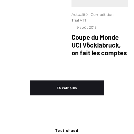
Actualité
Compétition
Trial VTT
·
9 août 2015
Coupe du Monde
UCI Vöcklabruck,
on fait les comptes
En voir plus
Tout chaud