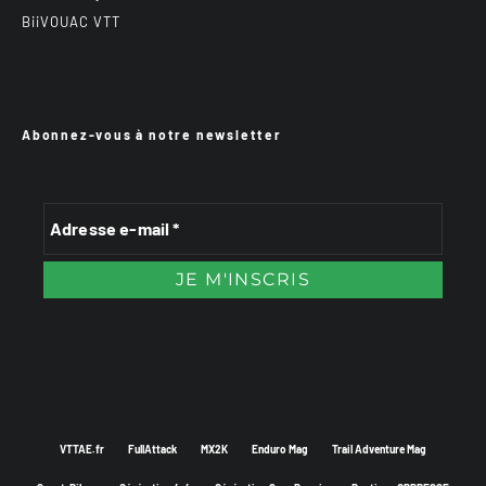
BiiVOUAC VTT
Abonnez-vous à notre newsletter
VTTAE.fr
FullAttack
MX2K
Enduro Mag
Trail Adventure Mag