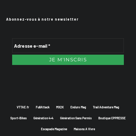
Abonnez-vous à notre newsletter
VTTAE.fr
FullAttack
MX2K
Enduro Mag
Trail Adventure Mag
Sport-Bikes
Génération 4×4
Génération Sans Permis
Boutique CPPRESSE
Escapade Magazine
Maisons A Vivre