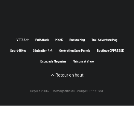
VTTAE.fr
FullAttack
MX2K
Enduro Mag
Trail Adventure Mag
Sport-Bikes
Génération 4×4
Génération Sans Permis
Boutique CPPRESSE
Escapade Magazine
Maisons A Vivre
Retour en haut
Depuis 2003 - Un magazine du
Groupe CPPRESSE