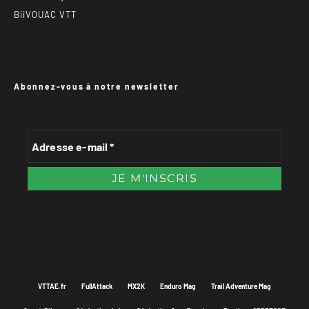
BiiVOUAC VTT
Abonnez-vous à notre newsletter
VTTAE.fr
FullAttack
MX2K
Enduro Mag
Trail Adventure Mag