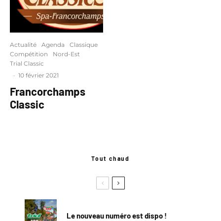
Actualité
Agenda
Classique
Compétition
Nord-Est
Trial Classic
·
10 février 2021
Francorchamps
Classic
Tout chaud
Le nouveau numéro est dispo !