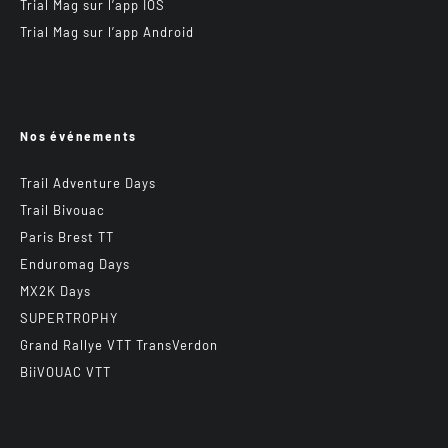
Trial Mag sur l’app IOS
Trial Mag sur l’app Android
Nos événements
Trail Adventure Days
Trail Bivouac
Paris Brest TT
Enduromag Days
MX2K Days
SUPERTROPHY
Grand Rallye VTT TransVerdon
BiiVOUAC VTT