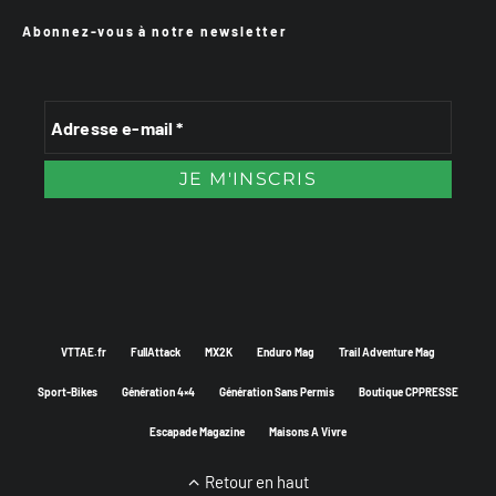
Abonnez-vous à notre newsletter
VTTAE.fr
FullAttack
MX2K
Enduro Mag
Trail Adventure Mag
Sport-Bikes
Génération 4×4
Génération Sans Permis
Boutique CPPRESSE
Escapade Magazine
Maisons A Vivre
Retour en haut