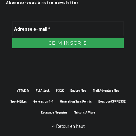
Abonnez-vous à notre newsletter
VTTAE.fr
FullAttack
MX2K
Enduro Mag
Trail Adventure Mag
Sport-Bikes
Génération 4×4
Génération Sans Permis
Boutique CPPRESSE
Escapade Magazine
Maisons A Vivre
Retour en haut