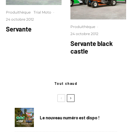
Produithèque
Trial Moto
·
24 octobre 2012
Produithèque
·
Servante
24 octobre 2012
Servante black
castle
Tout chaud
Le nouveau numéro est dispo !