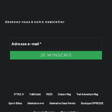
Abonnez-vous à notre newsletter
VTTAE.fr
FullAttack
MX2K
Enduro Mag
Trail Adventure Mag
Sport-Bikes
Génération 4×4
Génération Sans Permis
Boutique CPPRESSE