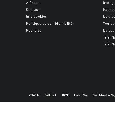
A Propos
Instag
Contact
Faceb
Info Cookies
Le gro
Politique de confidentialité
YouTu
Publicité
La bou
Trial M
Trial M
VTTAE.fr
FullAttack
MX2K
Enduro Mag
Trail Adventure Ma