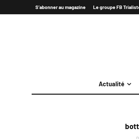
S’abonner au magazine
Le groupe FB Trialist
Actualité
bott
D