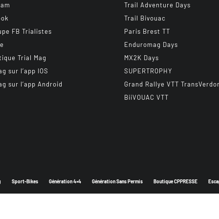
ram
Trail Adventure Days
ook
Trail Bivouac
upe FB Trialistes
Paris Brest TT
be
Enduromag Days
tique Trial Mag
MX2K Days
ag sur l’app IOS
SUPERTROPHY
ag sur l’app Android
Grand Rallye VTT TransVerdo
BiiVOUAC VTT
g
Sport-Bikes
Génération 4×4
Génération Sans Permis
Boutique CPPRESSE
Esca
Depuis 2003 - Un magazine du
Groupe CPPRESSE