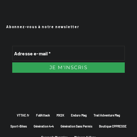
Abonnez-vous à notre newsletter
VTTAE.fr
FullAttack
MX2K
Enduro Mag
Trail Adventure Mag
Sport-Bikes
Génération 4×4
Génération Sans Permis
Boutique CPPRESSE