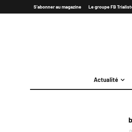
S’abonner au magazine
Le groupe FB Trialist
Actualité
b
D