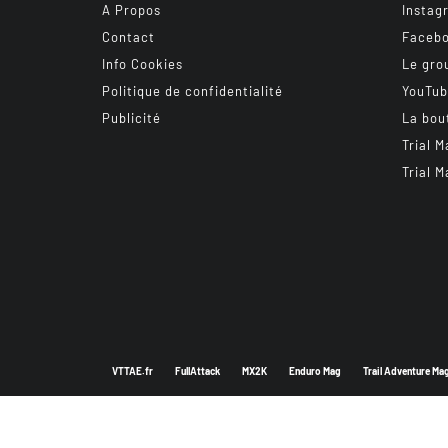
A Propos
Instag
Contact
Faceb
Info Cookies
Le gro
Politique de confidentialité
YouTu
Publicité
La bou
Trial M
Trial M
VTTAE.fr
FullAttack
MX2K
Enduro Mag
Trail Adventure Ma