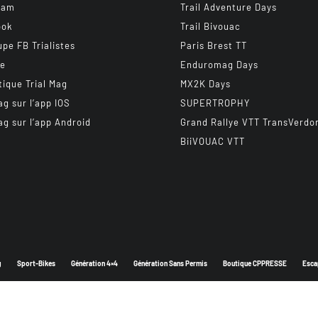
ram
Trail Adventure Days
ook
Trail Bivouac
upe FB Trialistes
Paris Brest TT
be
Enduromag Days
tique Trial Mag
MX2K Days
ag sur l’app IOS
SUPERTROPHY
ag sur l’app Android
Grand Rallye VTT TransVerdo
BiiVOUAC VTT
g
Sport-Bikes
Génération 4×4
Génération Sans Permis
Boutique CPPRESSE
Esca
Depuis 2003 - Un magazine du
Groupe CPPRESSE