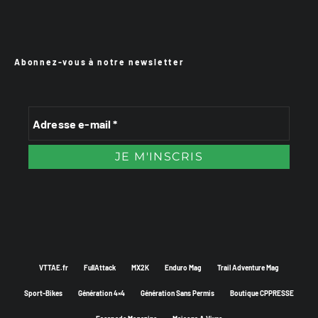
Abonnez-vous à notre newsletter
VTTAE.fr
FullAttack
MX2K
Enduro Mag
Trail Adventure Mag
Sport-Bikes
Génération 4×4
Génération Sans Permis
Boutique CPPRESSE