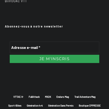
BiiVOUAC VTT
Abonnez-vous à notre newsletter
VTTAE.fr
FullAttack
MX2K
Enduro Mag
Trail Adventure Mag
Sport-Bikes
Génération 4×4
Génération Sans Permis
Boutique CPPRESSE