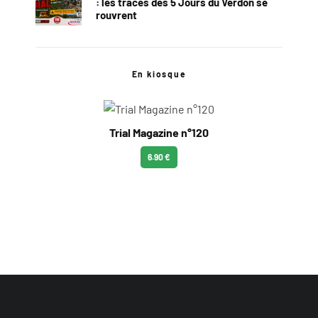
: les traces des 5 Jours du Verdon se
rouvrent
En kiosque
Trial Magazine n°120
6.90 €