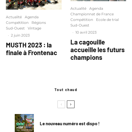
Actualité
Agenda
Championnat de France
Actualité
Agenda
Compétition
Ecole de trial
Compétition
Régions
Sud-Ouest
Sud-Ouest
Vintage
·
10 avril 2023
·
2 juin 2023
La cagouille
MUSTH 2023 : la
accueille les futurs
finale à Frontenac
champions
Tout chaud
Le nouveau numéro est dispo !