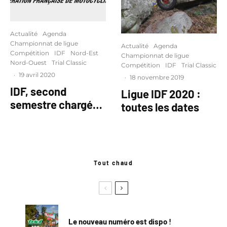
Actualité
Agenda
Championnat de ligue
Actualité
Agenda
Compétition
IDF
Nord-Est
Championnat de ligue
Nord-Ouest
Trial Classic
Compétition
IDF
Trial Classic
·
19 avril 2020
·
18 novembre 2019
IDF, second
Ligue IDF 2020 :
semestre chargé…
toutes les dates
Tout chaud
Le nouveau numéro est dispo !