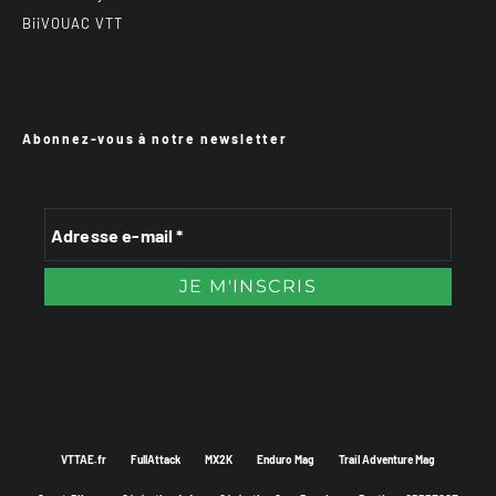
BiiVOUAC VTT
Abonnez-vous à notre newsletter
VTTAE.fr
FullAttack
MX2K
Enduro Mag
Trail Adventure Mag