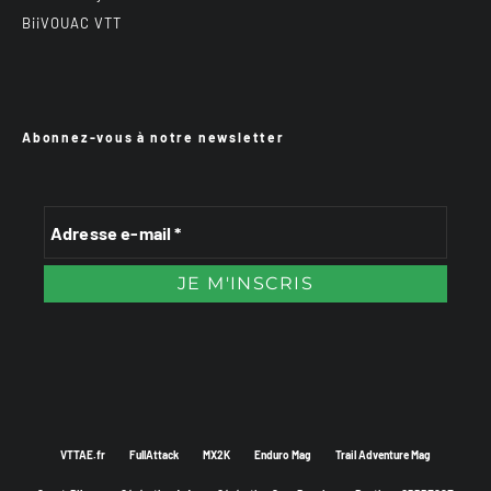
BiiVOUAC VTT
Abonnez-vous à notre newsletter
VTTAE.fr
FullAttack
MX2K
Enduro Mag
Trail Adventure Mag