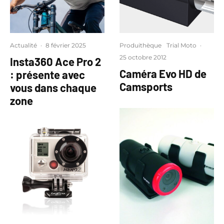
Actualité
·
8 février 2025
Produithèque
Trial Moto
·
25 octobre 2012
Insta360 Ace Pro 2
Caméra Evo HD de
: présente avec
Camsports
vous dans chaque
zone