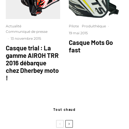
Actualité
Pilote
Produithèque
·
Communiqué de presse
19 mai 2015
·
13 novembre 2015
Casque Mots Go
Casque trial : La
fast
gamme AIROH TRR
2016 débarque
chez Dherbey moto
!
Tout chaud