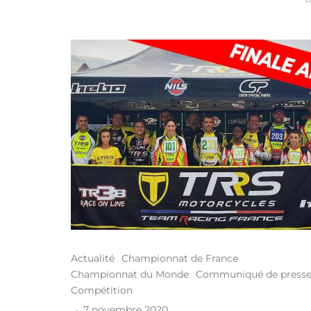
Actualité
Championnat de France
Championnat du Monde
Communiqué de press
Compétition
·
7 novembre 2020