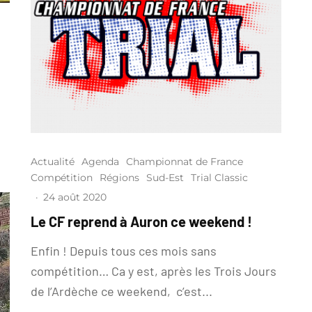
Actualité
Agenda
Championnat de France
Compétition
Régions
Sud-Est
Trial Classic
·
24 août 2020
Le CF reprend à Auron ce weekend !
Enfin ! Depuis tous ces mois sans
compétition… Ca y est, après les Trois Jours
de l’Ardèche ce weekend, c’est...