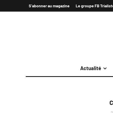
S’abonner au magazine
Le groupe FB Trialist
Actualité
C
D