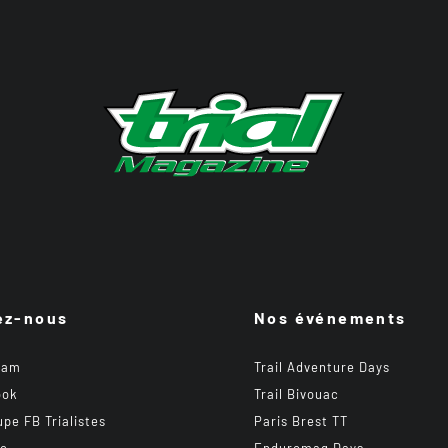
ez-nous
Nos événements
ram
Trail Adventure Days
ook
Trail Bivouac
upe FB Trialistes
Paris Brest TT