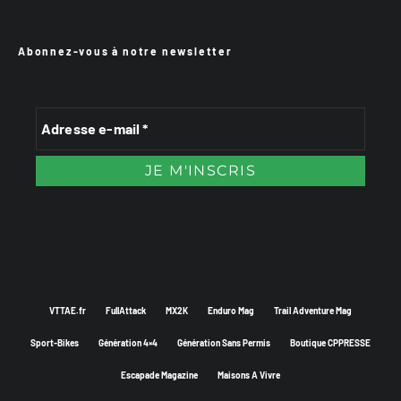
Abonnez-vous à notre newsletter
VTTAE.fr
FullAttack
MX2K
Enduro Mag
Trail Adventure Mag
Sport-Bikes
Génération 4×4
Génération Sans Permis
Boutique CPPRESSE
Escapade Magazine
Maisons A Vivre