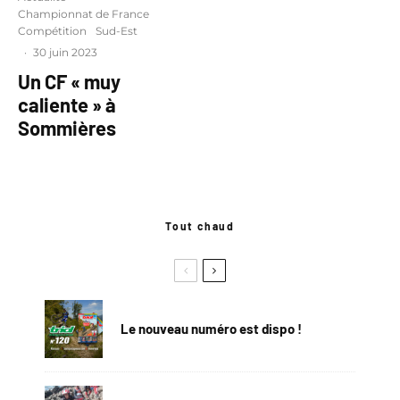
Championnat de France
Compétition
Sud-Est
·
30 juin 2023
Un CF « muy
caliente » à
Sommières
Tout chaud
Le nouveau numéro est dispo !