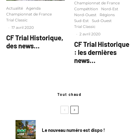
Championnat de France
Actualité
Agenda
Compétition
Nord-Est
Championnat de France
Nord-Ouest
Régions
Trial Classic
Sud-Est
Sud-Ouest
Trial Classic
·
17 avril 2020
·
2 avril 2020
CF Trial Historique,
CF Trial Historique
des news…
: les dernières
news…
Tout chaud
Le nouveau numéro est dispo !