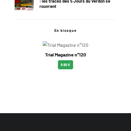
: les traces des 5 Jours du Verdon se
rouvrent
En kiosque
Trial Magazine n°120
6.90 €