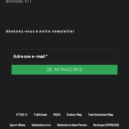
BiiVOUAC VTT
Abonnez-vous à notre newsletter
VTTAE.fr
FullAttack
MX2K
Enduro Mag
Trail Adventure Mag
Sport-Bikes
Génération 4×4
Génération Sans Permis
Boutique CPPRESSE