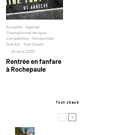
Actualité
Agenda
Championnat de ligue
Compétition
Randonnée
Sud-Est
Trial Classic
·
26 août 2020
Rentrée en fanfare
à Rochepaule
Tout chaud