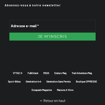
Abonnez-vous à notre newsletter
VTTAE.fr
FullAttack
MX2K
Enduro Mag
Trail Adventure Mag
Sport-Bikes
Génération 4×4
Génération Sans Permis
Boutique CPPRESSE
Escapade Magazine
Maisons A Vivre
Retour en haut