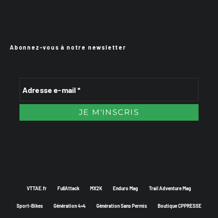
Abonnez-vous à notre newsletter
VTTAE.fr
FullAttack
MX2K
Enduro Mag
Trail Adventure Mag
Sport-Bikes
Génération 4×4
Génération Sans Permis
Boutique CPPRESSE