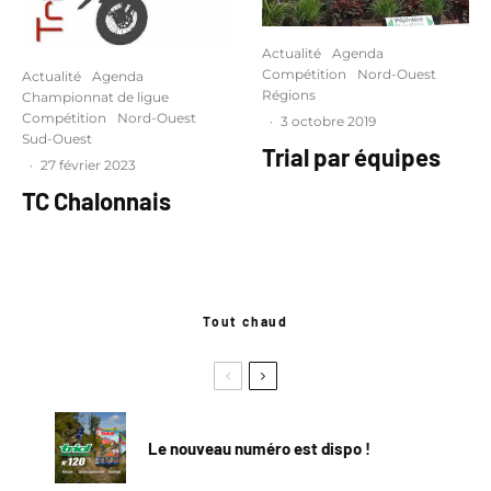
Actualité
Agenda
Compétition
Nord-Ouest
Actualité
Agenda
Régions
Championnat de ligue
Compétition
Nord-Ouest
·
3 octobre 2019
Sud-Ouest
Trial par équipes
·
27 février 2023
TC Chalonnais
Tout chaud
Le nouveau numéro est dispo !