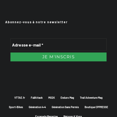
Abonnez-vous à notre newsletter
VTTAE.fr
FullAttack
MX2K
Enduro Mag
Trail Adventure Mag
Sport-Bikes
Génération 4×4
Génération Sans Permis
Boutique CPPRESSE
Escapade Magazine
Maisons A Vivre