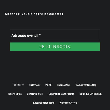
Abonnez-vous à notre newsletter
VTTAE.fr
FullAttack
MX2K
Enduro Mag
Trail Adventure Mag
Sport-Bikes
Génération 4×4
Génération Sans Permis
Boutique CPPRESSE
Escapade Magazine
Maisons A Vivre