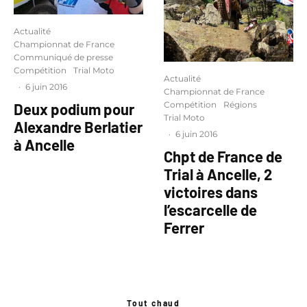
Actualité
Championnat de France
Communiqué de presse
Compétition
Trial Moto
Actualité
·
6 juin 2016
Championnat de France
Compétition
Régions
Deux podium pour
Trial Moto
Alexandre Berlatier
·
6 juin 2016
à Ancelle
Chpt de France de
Trial à Ancelle, 2
victoires dans
l’escarcelle de
Ferrer
Tout chaud