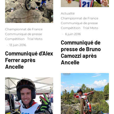
Actualité
Championnat de France
Communiqué de presse
Compétition
Trial Moto
Championnat de France
Communiqué de presse
·
6 juin 2016
Compétition
Trial Moto
Communiqué de
·
13 juin 2016
presse de Bruno
Communiqué d’Alex
Camozzi après
Ferrer après
Ancelle
Ancelle