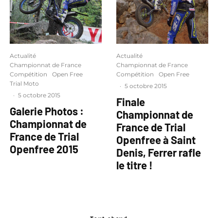
Actualité
Actualité
Championnat de France
Championnat de France
Compétition
Open Free
Compétition
Open Free
Trial Moto
·
5 octobre 2015
·
5 octobre 2015
Finale
Galerie Photos :
Championnat de
Championnat de
France de Trial
France de Trial
Openfree à Saint
Openfree 2015
Denis, Ferrer rafle
le titre !