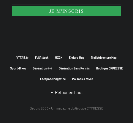
VTTAE.fr
FullAttack
MX2K
Enduro Mag
Trail Adventure Mag
Sport-Bikes
Génération 4×4
Génération Sans Permis
Boutique CPPRESSE
Escapade Magazine
Maisons A Vivre
Retour en haut
Depuis 2003 - Un magazine du
Groupe CPPRESSE