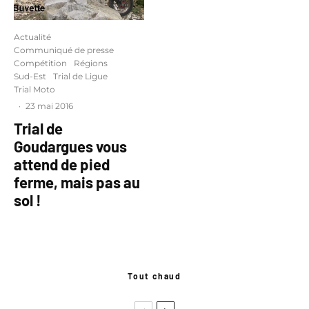
Actualité
Communiqué de presse
Compétition
Régions
Sud-Est
Trial de Ligue
Trial Moto
·
23 mai 2016
Trial de
Goudargues vous
attend de pied
ferme, mais pas au
sol !
Tout chaud