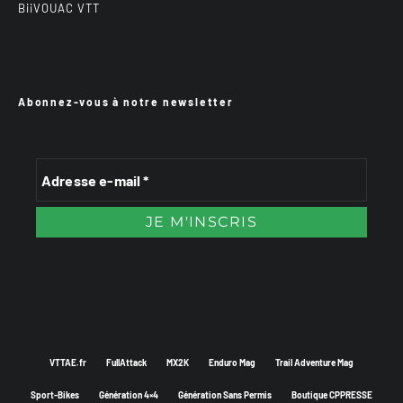
BiiVOUAC VTT
Abonnez-vous à notre newsletter
VTTAE.fr
FullAttack
MX2K
Enduro Mag
Trail Adventure Mag
Sport-Bikes
Génération 4×4
Génération Sans Permis
Boutique CPPRESSE