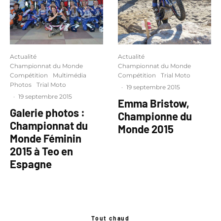
Actualité
Actualité
Championnat du Monde
Championnat du Monde
Compétition
Multimédia
Compétition
Trial Moto
Photos
Trial Moto
·
19 septembre 2015
·
19 septembre 2015
Emma Bristow,
Galerie photos :
Championne du
Championnat du
Monde 2015
Monde Féminin
2015 à Teo en
Espagne
Tout chaud