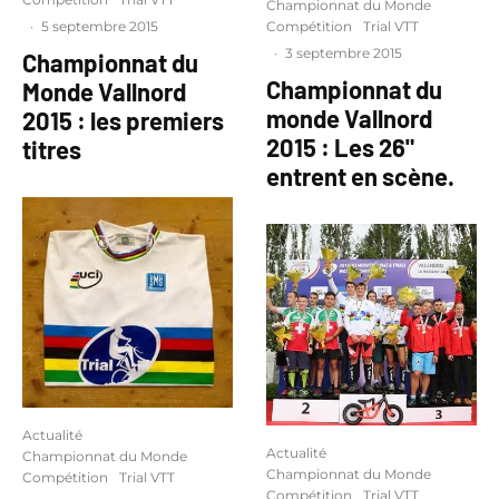
Championnat du Monde
Compétition
Trial VTT
·
5 septembre 2015
·
3 septembre 2015
Championnat du
Championnat du
Monde Vallnord
monde Vallnord
2015 : les premiers
2015 : Les 26"
titres
entrent en scène.
Actualité
Actualité
Championnat du Monde
Championnat du Monde
Compétition
Trial VTT
Compétition
Trial VTT