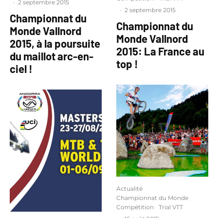
·
2 septembre 2015
·
2 septembre 2015
Championnat du
Championnat du
Monde Vallnord
Monde Vallnord
2015, à la poursuite
2015: La France au
du maillot arc-en-
top !
ciel !
Actualité
Championnat du Monde
Compétition
Trial VTT