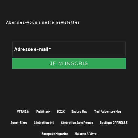
Abonnez-vous à notre newsletter
VTTAE.fr
FullAttack
MX2K
Enduro Mag
Trail Adventure Mag
Sport-Bikes
Génération 4×4
Génération Sans Permis
Boutique CPPRESSE
Escapade Magazine
Maisons A Vivre