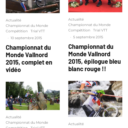
Actualité
Actualité
Championnat du Monde
Championnat du Monde
Compétition
Trial VTT
Compétition
Trial VTT
·
5 septembre 2015
·
10 septembre 2015
Championnat du
Championnat du
Monde Vallnord
Monde Vallnord
2015, épilogue bleu
2015, complet en
blanc rouge !!
vidéo
Actualité
Championnat du Monde
Actualité
Compétition
Trial VTT