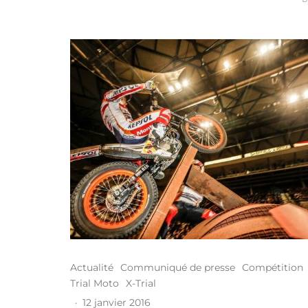
Actualité
Communiqué de presse
Compétition
Trial Moto
X-Trial
·
12 janvier 2016