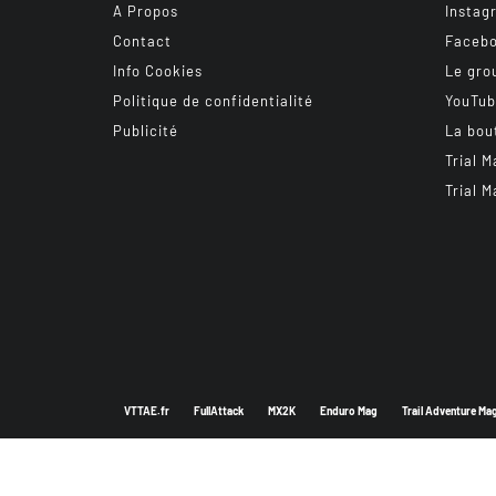
A Propos
Instag
Contact
Faceb
Info Cookies
Le gro
Politique de confidentialité
YouTu
Publicité
La bou
Trial M
Trial M
VTTAE.fr
FullAttack
MX2K
Enduro Mag
Trail Adventure Ma