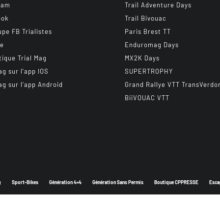
ram
Trail Adventure Days
ook
Trail Bivouac
upe FB Trialistes
Paris Brest TT
be
Enduromag Days
tique Trial Mag
MX2K Days
ag sur l’app IOS
SUPERTROPHY
ag sur l’app Android
Grand Rallye VTT TransVerdo
BiiVOUAC VTT
g
Sport-Bikes
Génération 4×4
Génération Sans Permis
Boutique CPPRESSE
Esca
Depuis 2003 - Un magazine du
Groupe CPPRESSE