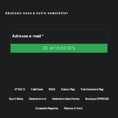
Abonnez-vous à notre newsletter
VTTAE.fr
FullAttack
MX2K
Enduro Mag
Trail Adventure Mag
Sport-Bikes
Génération 4×4
Génération Sans Permis
Boutique CPPRESSE
Escapade Magazine
Maisons A Vivre