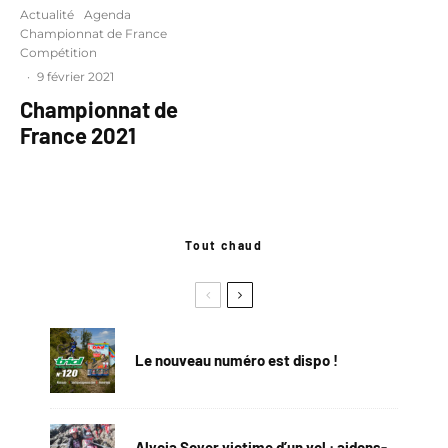
Actualité
Agenda
Championnat de France
Compétition
·
9 février 2021
Championnat de
France 2021
Tout chaud
Le nouveau numéro est dispo !
Alycia Soyer victime d’un vol : aidons-