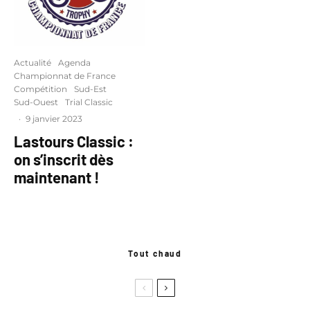
Actualité
Agenda
Championnat de France
Compétition
Sud-Est
Sud-Ouest
Trial Classic
·
9 janvier 2023
Lastours Classic :
on s’inscrit dès
maintenant !
Tout chaud