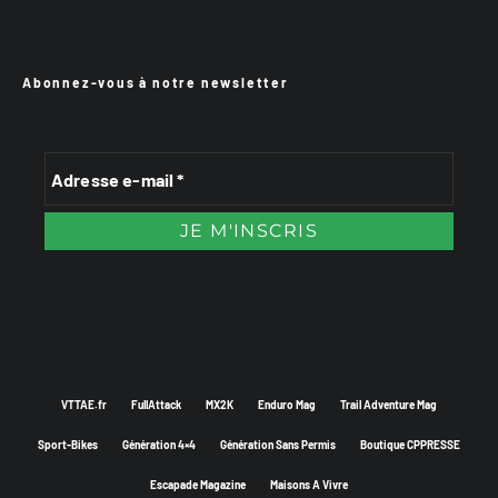
Abonnez-vous à notre newsletter
VTTAE.fr
FullAttack
MX2K
Enduro Mag
Trail Adventure Mag
Sport-Bikes
Génération 4×4
Génération Sans Permis
Boutique CPPRESSE
Escapade Magazine
Maisons A Vivre