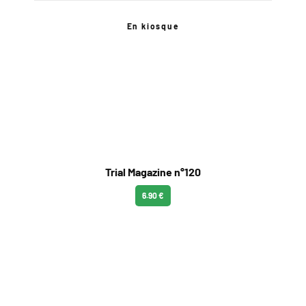
En kiosque
Trial Magazine n°120
6.90 €