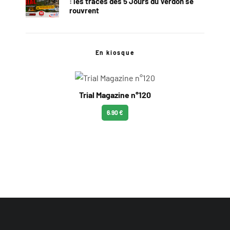
: les traces des 5 Jours du Verdon se
rouvrent
En kiosque
Trial Magazine n°120
6.90 €