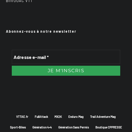
BiiVOUAC VTT
Abonnez-vous à notre newsletter
VTTAE.fr
FullAttack
MX2K
Enduro Mag
Trail Adventure Mag
Sport-Bikes
Génération 4×4
Génération Sans Permis
Boutique CPPRESSE