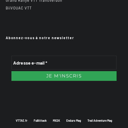
Grand Rallye VTT TransVerdon
BiiVOUAC VTT
Abonnez-vous à notre newsletter
VTTAE.fr
FullAttack
MX2K
Enduro Mag
Trail Adventure Mag