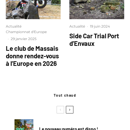
Actualité
Actualité
·
19 juin 2024
Championnat d'Europe
Side Car Trial Port
·
29 janvier 2025
d’Envaux
Le club de Massais
donne rendez-vous
à l’Europe en 2026
Tout chaud
Le nouveau numéro est dispo !