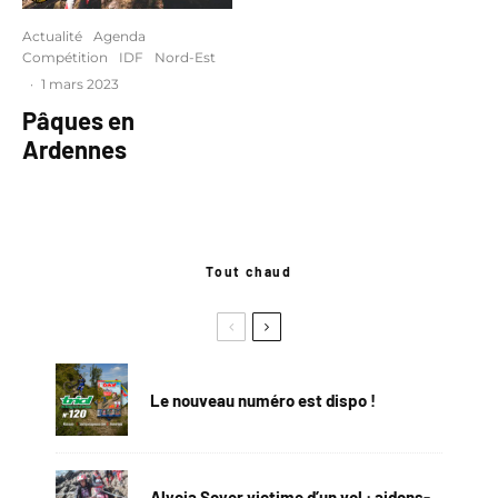
Actualité
Agenda
Compétition
IDF
Nord-Est
·
1 mars 2023
Pâques en
Ardennes
Tout chaud
Le nouveau numéro est dispo !
Alycia Soyer victime d’un vol : aidons-