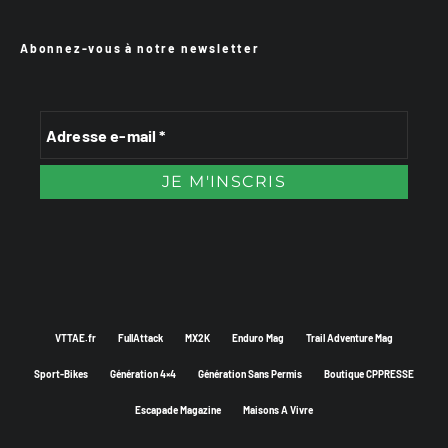
Abonnez-vous à notre newsletter
VTTAE.fr
FullAttack
MX2K
Enduro Mag
Trail Adventure Mag
Sport-Bikes
Génération 4×4
Génération Sans Permis
Boutique CPPRESSE
Escapade Magazine
Maisons A Vivre